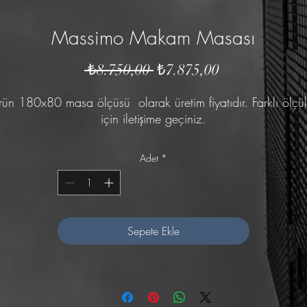
Massimo Makam Masası
Normal
İndirimli
 ₺8.750,00 
₺7.875,00
Fiyat
Fiyat
rün 180x80 masa ölçüsü olarak üretim fiyatıdır. Farklı ölçül
için iletişime geçiniz.
Adet
*
Sepete Ekle