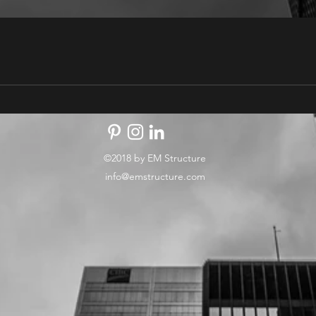
©2018 by EM Structure
info@emstructure.com