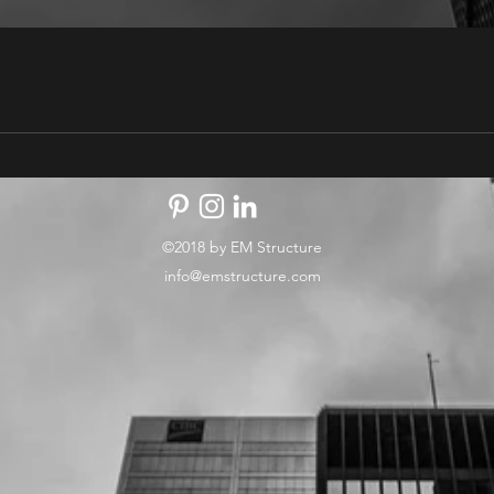
©2018 by EM Structure
info@emstructure.com