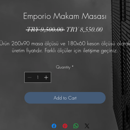
Emporio Makam Masası
Regular
Sale
 TRY 9,500.00 
TRY 8,550.00
Price
Price
Ürün 260x90 masa ölçüsü ve 180x60 keson ölçüsü olara
üretim fiyatıdır. Farklı ölçüler için iletişime geçiniz.
Quantity
*
Add to Cart